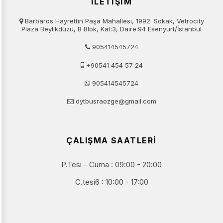
İLETİŞİM
Barbaros Hayrettin Paşa Mahallesi, 1992. Sokak, Vetrocity
Plaza Beylikdüzü, B Blok, Kat:3, Daire:94 Esenyurt/İstanbul
905414545724
+90541 454 57 24
905414545724
dytbusraozge@gmail.com
ÇALIŞMA SAATLERİ
P.Tesi - Cuma :
09:00 - 20:00
C.tesi6 : 10:00 - 17:00